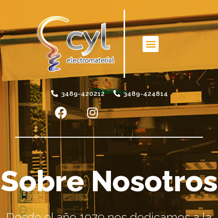
3489-420212
3489-424814
Sobre Nosotros
Desde el año 1979 nos dedicamos a la