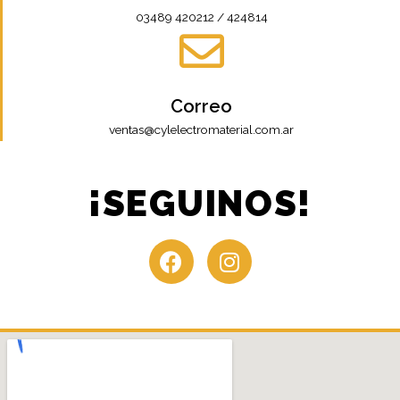
03489 420212 / 424814
Correo
ventas@cylelectromaterial.com.ar
¡SEGUINOS!